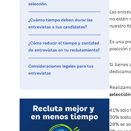
selección.
Las entre
no estén 
¿Cuánto tiempo deben durar las
nuestro fi
entrevistas a tus candidatos?
Es una pr
¿Cómo reducir el tiempo y cantidad
posición 
de entrevistas en tu reclutamiento?
Si tienes
Consideraciones legales para tus
dedicamos
entrevistas
Realizam
selección
41% solo 
30% sostu
26% se so