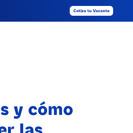
Cotiza tu Vacante
s y cómo
er las