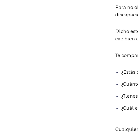
Para no o
discapacid
Dicho esto
cae bien o
Te compa
¿Estás 
¿Cuánt
¿Tiene
¿Cuál e
Cualquier