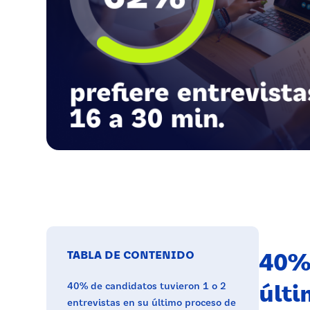
40% 
TABLA DE CONTENIDO
últi
40% de candidatos tuvieron 1 o 2
entrevistas en su último proceso de