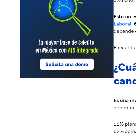
3% no lo 
Esto no e
Laboral
,
depende d
Encuentra
¿Cuá
can
Es una in
deberían 
11% piens
62% opina