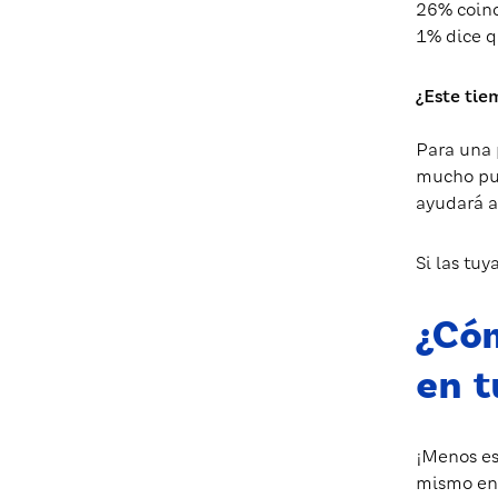
26% coinc
1% dice q
¿Este tie
Para una 
mucho pue
ayudará a
Si las tu
¿Cóm
en t
¡Menos es
mismo ent