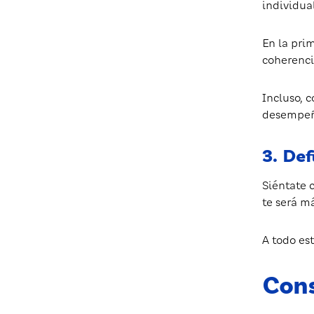
individual
En la pri
coherenci
Incluso, 
desempeñ
3. Def
Siéntate 
te será má
A todo es
Cons