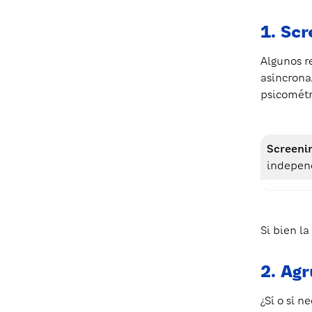
1. Sc
Algunos r
asíncrona.
psicométri
Screeni
indepen
Si bien la
2. Ag
¿Sí o sí n