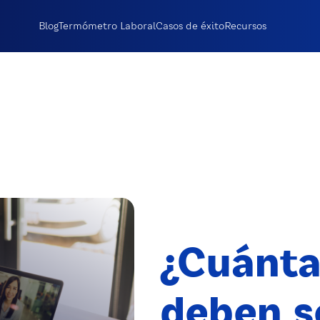
Blog
Termómetro Laboral
Casos de éxito
Recursos
¿Cuánta
deben s