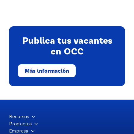
OCC Talks
Cómo acortar procesos sin perder la
Publica tus vacantes
calidad en la contratación.
en OCC
Más información
Recursos
Productos
Empresa