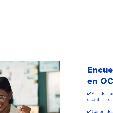
Encue
en O
✔️ Accede a u
distintas área
✔️ Genera des