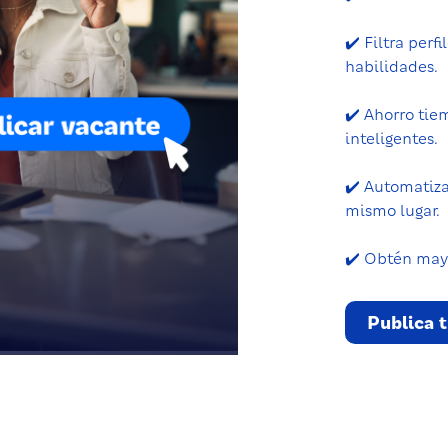
✔️ Filtra perf
habilidades.
✔️ Ahorro tie
inteligentes.
✔️ Automatiza
mismo lugar.
✔️ Obtén mayo
Publica 