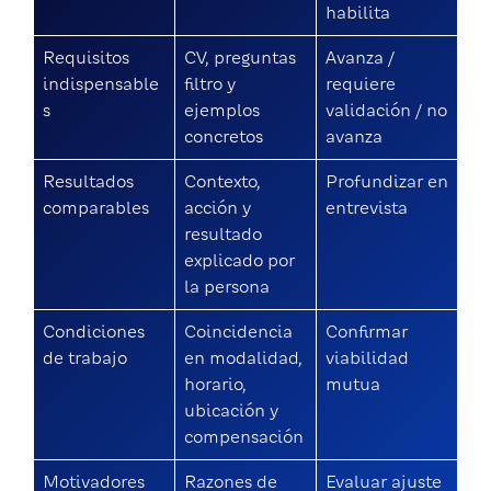
habilita
Requisitos
CV, preguntas
Avanza /
indispensable
filtro y
requiere
s
ejemplos
validación / no
concretos
avanza
Resultados
Contexto,
Profundizar en
comparables
acción y
entrevista
resultado
explicado por
la persona
Condiciones
Coincidencia
Confirmar
de trabajo
en modalidad,
viabilidad
horario,
mutua
ubicación y
compensación
Motivadores
Razones de
Evaluar ajuste